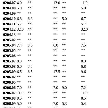
0204.07
4.0
**
13.0
**
11.0
0204.08
5.0
**
**
**
5.0
0204.09
**
**
**
**
**
0204.10
6.8
6.8
**
5.0
6.7
0204.11
5.7
**
**
**
5.7
0204.12
32.0
**
**
**
32.0
0204.13
**
**
**
**
**
0205.02
**
**
**
**
**
0205.04
7.4
8.0
6.0
**
7.5
0205.05
**
**
**
**
**
0205.06
**
**
**
**
**
0205.07
8.3
**
**
**
8.3
0205.08
6.0
7.5
**
**
6.8
0205.09
6.5
6.5
17.5
**
9.6
0206.02
**
**
**
**
**
0206.05
**
**
**
**
**
0206.06
7.0
**
7.0
9.0
7.2
0206.07
11.0
**
**
**
11.0
0206.08
8.5
**
**
**
8.5
0206.09
5.0
**
7.0
5.3
5.4