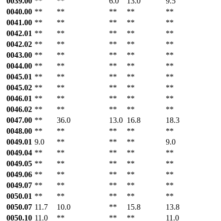
0039.00
**
**
6.0
13.0
9.5
0040.00
**
**
**
**
**
0041.00
**
**
**
**
**
0042.01
**
**
**
**
**
0042.02
**
**
**
**
**
0043.00
**
**
**
**
**
0044.00
**
**
**
**
**
0045.01
**
**
**
**
**
0045.02
**
**
**
**
**
0046.01
**
**
**
**
**
0046.02
**
**
**
**
**
0047.00
**
36.0
13.0
16.8
18.3
0048.00
**
**
**
**
**
0049.01
9.0
**
**
**
9.0
0049.04
**
**
**
**
**
0049.05
**
**
**
**
**
0049.06
**
**
**
**
**
0049.07
**
**
**
**
**
0050.01
**
**
**
**
**
0050.07
11.7
10.0
**
15.8
13.8
0050.10
11.0
**
**
**
11.0