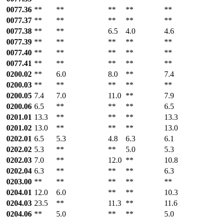
0077.36
**
**
**
**
**
0077.37
**
**
**
**
**
0077.38
**
**
6.5
4.0
4.6
0077.39
**
**
**
**
**
0077.40
**
**
**
**
**
0077.41
**
**
**
**
**
0200.02
**
6.0
8.0
**
7.4
0200.03
**
**
**
**
**
0200.05
7.4
7.0
11.0
**
7.9
0200.06
6.5
**
**
**
6.5
0201.01
13.3
**
**
**
13.3
0201.02
13.0
**
**
**
13.0
0202.01
6.5
5.3
4.8
6.3
6.1
0202.02
5.3
**
**
5.0
5.3
0202.03
7.0
**
12.0
**
10.8
0202.04
6.3
**
**
**
6.3
0203.00
**
**
**
**
**
0204.01
12.0
6.0
**
**
10.3
0204.03
23.5
**
11.3
**
11.6
0204.06
**
5.0
**
**
5.0