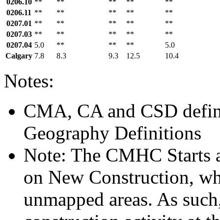
0206.10
**
**
**
**
**
0206.11
**
**
**
**
**
0207.01
**
**
**
**
**
0207.03
**
**
**
**
**
0207.04
5.0
**
**
**
5.0
Calgary
7.8
8.3
9.3
12.5
10.4
Notes:
CMA, CA and CSD defini
Geography Definitions
Note: The CMHC Starts 
on New Construction, whi
unmapped areas. As such,