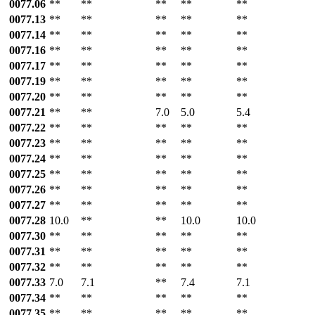
0077.06
**
**
**
**
**
0077.13
**
**
**
**
**
0077.14
**
**
**
**
**
0077.16
**
**
**
**
**
0077.17
**
**
**
**
**
0077.19
**
**
**
**
**
0077.20
**
**
**
**
**
0077.21
**
**
7.0
5.0
5.4
0077.22
**
**
**
**
**
0077.23
**
**
**
**
**
0077.24
**
**
**
**
**
0077.25
**
**
**
**
**
0077.26
**
**
**
**
**
0077.27
**
**
**
**
**
0077.28
10.0
**
**
10.0
10.0
0077.30
**
**
**
**
**
0077.31
**
**
**
**
**
0077.32
**
**
**
**
**
0077.33
7.0
7.1
**
7.4
7.1
0077.34
**
**
**
**
**
0077.35
**
**
**
**
**