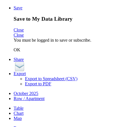
Save
Save to My Data Library
Close
Close
You must be logged in to save or subscribe.
OK
Share
Export
Export to Spreadsheet (CSV)
Export to PDF
October 2025
Row / Apartment
Table
Chart
Map