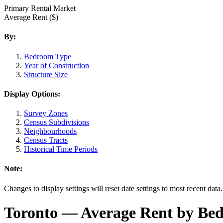
Primary Rental Market
Average Rent ($)
By:
Bedroom Type
Year of Construction
Structure Size
Display Options:
Survey Zones
Census Subdivisions
Neighbourhoods
Census Tracts
Historical Time Periods
Note:
Changes to display settings will reset date settings to most recent data
Toronto
— Average Rent by Bed