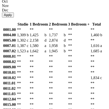
Oct
Nov
Dec
Apply
Studio
1 Bedroom
2 Bedroom
3 Bedroom +
Total
0001.00
**
**
**
**
**
0004.00
1,309
b
1,425
b
1,737
b
**
1,460
b
0005.00
1,302
c
2,158
d
2,874
d
**
**
0007.01
1,387
c
1,580
a
1,958
b
**
1,616
a
0007.02
1,523
a
1,642
a
1,945
b
**
1,685
a
0008.01
**
**
**
**
**
0008.02
**
**
**
**
**
0009.00
**
**
**
**
**
0010.01
**
**
**
**
**
0010.02
**
**
**
**
1,834
c
0011.01
**
**
**
**
**
0011.02
**
**
**
**
**
0011.03
**
**
**
**
**
0012.04
**
**
**
**
**
0015.00
**
**
**
**
**