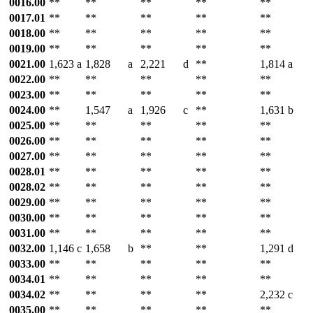
0016.00
**
**
**
**
**
0017.01
**
**
**
**
**
0018.00
**
**
**
**
**
0019.00
**
**
**
**
**
0021.00
1,623
a
1,828
a
2,221
d
**
1,814
a
0022.00
**
**
**
**
**
0023.00
**
**
**
**
**
0024.00
**
1,547
a
1,926
c
**
1,631
b
0025.00
**
**
**
**
**
0026.00
**
**
**
**
**
0027.00
**
**
**
**
**
0028.01
**
**
**
**
**
0028.02
**
**
**
**
**
0029.00
**
**
**
**
**
0030.00
**
**
**
**
**
0031.00
**
**
**
**
**
0032.00
1,146
c
1,658
b
**
**
1,291
d
0033.00
**
**
**
**
**
0034.01
**
**
**
**
**
0034.02
**
**
**
**
2,232
c
0035.00
**
**
**
**
**