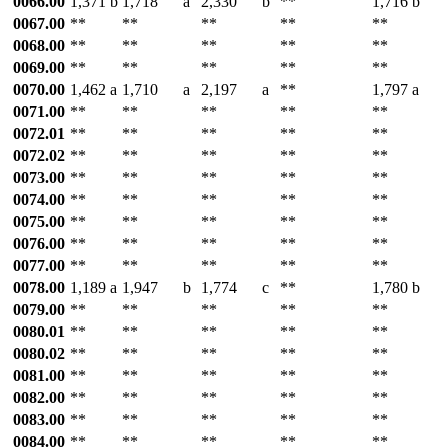
0066.00
1,371
b
1,718
a
2,330
b
**
1,716
b
0067.00
**
**
**
**
**
0068.00
**
**
**
**
**
0069.00
**
**
**
**
**
0070.00
1,462
a
1,710
a
2,197
a
**
1,797
a
0071.00
**
**
**
**
**
0072.01
**
**
**
**
**
0072.02
**
**
**
**
**
0073.00
**
**
**
**
**
0074.00
**
**
**
**
**
0075.00
**
**
**
**
**
0076.00
**
**
**
**
**
0077.00
**
**
**
**
**
0078.00
1,189
a
1,947
b
1,774
c
**
1,780
b
0079.00
**
**
**
**
**
0080.01
**
**
**
**
**
0080.02
**
**
**
**
**
0081.00
**
**
**
**
**
0082.00
**
**
**
**
**
0083.00
**
**
**
**
**
0084.00
**
**
**
**
**