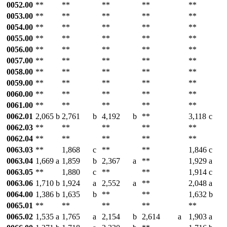
0052.00
**
**
**
**
**
0053.00
**
**
**
**
**
0054.00
**
**
**
**
**
0055.00
**
**
**
**
**
0056.00
**
**
**
**
**
0057.00
**
**
**
**
**
0058.00
**
**
**
**
**
0059.00
**
**
**
**
**
0060.00
**
**
**
**
**
0061.00
**
**
**
**
**
0062.01
2,065
b
2,761
b
4,192
b
**
3,118
c
0062.03
**
**
**
**
**
0062.04
**
**
**
**
**
0063.03
**
1,868
c
**
**
1,846
c
0063.04
1,669
a
1,859
b
2,367
a
**
1,929
a
0063.05
**
1,880
c
**
**
1,914
c
0063.06
1,710
b
1,924
a
2,552
a
**
2,048
a
0064.00
1,386
b
1,635
b
**
**
1,632
b
0065.01
**
**
**
**
**
0065.02
1,535
a
1,765
a
2,154
b
2,614
a
1,903
a