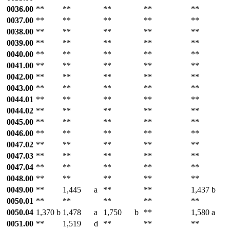
0036.00
**
**
**
**
**
0037.00
**
**
**
**
**
0038.00
**
**
**
**
**
0039.00
**
**
**
**
**
0040.00
**
**
**
**
**
0041.00
**
**
**
**
**
0042.00
**
**
**
**
**
0043.00
**
**
**
**
**
0044.01
**
**
**
**
**
0044.02
**
**
**
**
**
0045.00
**
**
**
**
**
0046.00
**
**
**
**
**
0047.02
**
**
**
**
**
0047.03
**
**
**
**
**
0047.04
**
**
**
**
**
0048.00
**
**
**
**
**
0049.00
**
1,445
a
**
**
1,437
b
0050.01
**
**
**
**
**
0050.04
1,370
b
1,478
a
1,750
b
**
1,580
a
0051.00
**
1,519
d
**
**
**