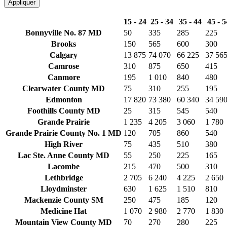
Appliquer
15 - 24
25 - 34
35 - 44
45 - 5
Bonnyville No. 87 MD
50
335
285
225
Brooks
150
565
600
300
Calgary
13 875
74 070
66 225
37 56
Camrose
310
875
650
415
Canmore
195
1 010
840
480
Clearwater County MD
75
310
255
195
Edmonton
17 820
73 380
60 340
34 59
Foothills County MD
25
315
545
540
Grande Prairie
1 235
4 205
3 060
1 780
Grande Prairie County No. 1 MD
120
705
860
540
High River
75
435
510
380
Lac Ste. Anne County MD
55
250
225
165
Lacombe
215
470
500
310
Lethbridge
2 705
6 240
4 225
2 650
Lloydminster
630
1 625
1 510
810
Mackenzie County SM
250
475
185
120
Medicine Hat
1 070
2 980
2 770
1 830
Mountain View County MD
70
270
280
225