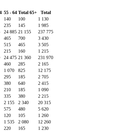
4
55 - 64
Total 65+
Total
140
100
1 130
235
145
1 985
5
24 885
21 155
237 775
465
700
3 430
515
465
3 505
215
160
1 215
0
24 475
21 360
231 970
460
285
2 165
1 070
825
12 175
295
185
2 705
380
640
2 415
210
185
1 090
335
380
2 215
2 155
2 340
20 315
575
480
5 620
120
105
1 260
1 535
2 080
12 260
220
165
1 230