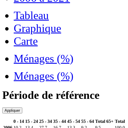
Tableau
Graphique
Carte
Ménages (%)
Ménages (%)
Période de référence
Appliquer
0 - 14
15 - 24
25 - 34
35 - 44
45 - 54
55 - 64
Total 65+
Total
2006
10,2
13,4
27,7
16,7
13,3
9,2
9,5
100,0